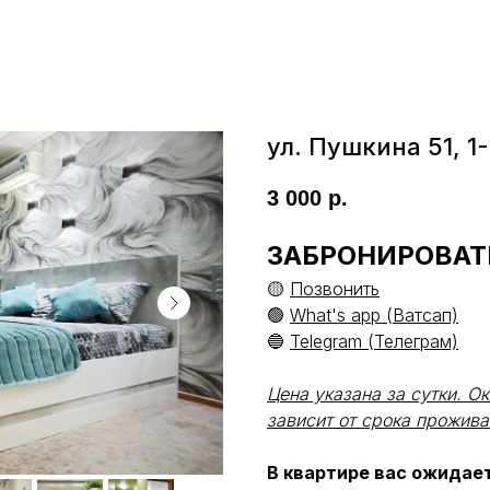
ул. Пушкина 51, 1-
3 000
р.
ЗАБРОНИРОВАТ
🟡
Позвонить
🟢
What's app (Ватсап)
🔵
Telegram (Телеграм)
Цена указана за сутки. О
зависит от срока прожива
B квaртире вac ожидаeт