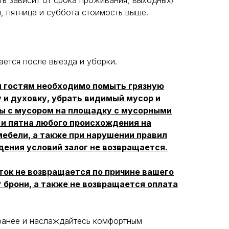
ть зависит от срока проживания, выходных/
, пятница и суббота стоимость выше.
ается после выезда и уборки.
ы гостям необходимо помыть грязную
 и духовку, убрать видимый мусор и
ты с мусором на площадку с мусорными
ь и пятна любого происхождения на
мебели, а также при нарушении правил
дения условий залог не возвращается.
ток не возвращается по причине вашего
т брони, а также не возвращается оплата
ранее и наслаждайтесь комфортным