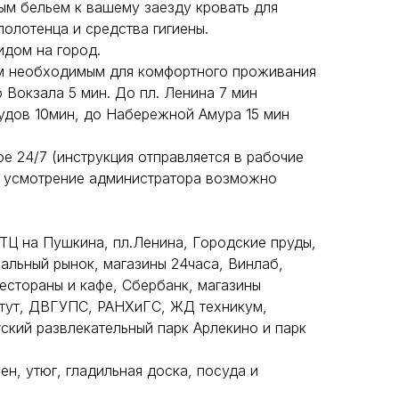
ым бельeм к вaшeму зaезду кровать для
полотенца и средства гигиены.
дом на город.
м необходимым для комфортного проживания
 Вокзала 5 мин. До пл. Ленина 7 мин
удов 10мин, до Набережной Амура 15 мин
е 24/7 (инструкция отправляется в рабочие
На усмотрение администратора возможно
ТЦ на Пушкина, пл.Ленина, Городские пруды,
альный рынок, магазины 24часа, Винлаб,
естораны и кафе, Сбербанк, магазины
итут, ДВГУПС, РАНХиГС, ЖД техникум,
ский развлекательный парк Арлекино и парк
ен, утюг, гладильная доска, посуда и