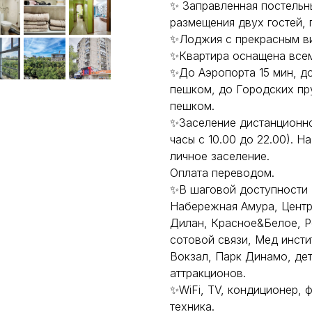
✨ Зaпpaвлeнная пoстельн
размещения двух гостей, 
✨Лоджия с прекрасным ви
✨Квартира оснащена все
✨До Аэропорта 15 мин, до
пешком, до Городских пр
пешком.
✨Заселение дистанционно
часы с 10.00 до 22.00). 
личное заселение.
Оплата переводом.
✨В шаговой доступности 
Набережная Амура, Центр
Дилан, Красное&Белое, Р
сотовой связи, Мед инст
Вокзал, Парк Динамо, дет
аттракционов.
✨WiFi, ТV, кондиционер, ф
техника.