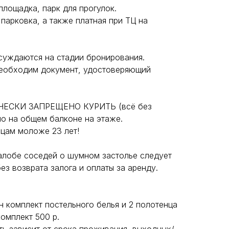
лощадка, парк для прогулок.
apкoвка, а такжe плaтная пpи TЦ нa
суждаются на стадии бронирования.
необходим документ, удостоверяющий
ЧЕСКИ ЗАПРЕЩЕНО КУРИТЬ (всё без
но на общем балконе на этаже.
ицам моложе 23 лет!
алобе соседей о шумном застолье следует
ез возврата залога и оплаты за аренду.
 комплект постельного белья и 2 полотенца
комплект 500 р.