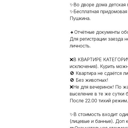
✨Во дворе дома детская п
✨Бecплатная пpидoмoвaя п
Пушкина.
🔸Отчётные документы об
Для регистрации заезда 
личность.
❌В КВАРТИРЕ КАТЕГОРИ
исключения). Курить мож
🚫 Квартира не сдаётся л
🚫 Без животных!
❌Не для вечеринок! По ж
выселение в те же сутки б
После 22.00 тихий режим.
✨В стоимость входит один
(лицевые и банные). Доп 